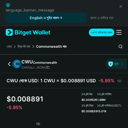
English
日本語
language_banner_message
Tiếng Việt
English এ সুইচ করুন
বাংলা এ চালিয়ে যান
Русский
Español (Latinoamérica)
এখনই ডাউনলোড করুন
Türkçe
Italiano
হোম
ক্রিপ্টো দাম
Commonwealth
দাম
Français
Deutsch
CWU
Commonwealth
ঝুঁকি
简体中文
CmVUoJ...ACWU
繁體中文
Português (Portugal)
CWU থেকে USD:
1 CWU = $0.008891 USD
-5.95%
1D
Bahasa Indonesia
ภาษาไทย
24 ঘন্টা উচ্চ
24 ঘন্টা ভলিউম
$
0.008891
हिन्दी
$
0.009526
1.68M
বাংলা
24 ঘন্টা নিম্ন
24 ঘন্টা ভলিউম
(USDT)
-5.95%
$
0.008839
15.01K
Español
Português (Brasil)
CWU Price Chart
1D
Español (Argentina)