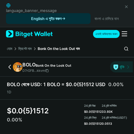
English
日本語
language_banner_message
Tiếng Việt
English এ সুইচ করুন
বাংলা এ চালিয়ে যান
Русский
Español (Latinoamérica)
এখনই ডাউনলোড করুন
Türkçe
Italiano
হোম
ক্রিপ্টো দাম
Bonk On the Look Out
দাম
Français
Deutsch
BOLO
Bonk On the Look Out
ঝুঁকি
简体中文
D7rGFB...kkvm
繁體中文
Português (Portugal)
BOLO থেকে USD:
1 BOLO = $0.0{5}1512 USD
0.00%
Bahasa Indonesia
1D
ภาษาไทย
हिन्दी
24 ঘন্টা উচ্চ
24 ঘন্টা ভলিউম
$
0.0{5}1512
বাংলা
$
0.0{5}1512
33.93K
Español
24 ঘন্টা নিম্ন
24 ঘন্টা ভলিউম
(USDT)
0.00%
$
0.0{5}1512
0.0513
Português (Brasil)
Español (Argentina)
BOLO Price Chart