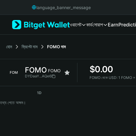
English
language_banner_message
日本語
Tiếng Việt
ওয়ালেট
কার্ড
সোয়াপ
Earn
Predict
Русский
Español (Latinoamérica)
Türkçe
Italiano
হোম
ক্রিপ্টো দাম
FOMO
দাম
Français
Deutsch
$
0.00
FOMO
简体中文
FOMO
FOM
繁體中文
DYDaaY...AQe6
FOMO থেকে USD:
1 FOMO =
Português (Portugal)
FOMO Price Chart
Bahasa Indonesia
1D
ภาษาไทย
তথ্য পেতে অক্ষম।
हिन्दी
বাংলা
Español
Português (Brasil)
Español (Argentina)