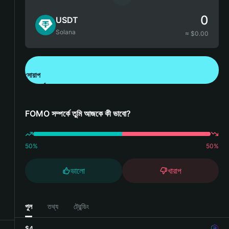
0
USDT
Solana
≈ $
0.00
সোয়াপ
Bitget Wallet ডাউনলোড করুন
FOMO সম্পর্কে তুমি আজকে কী ভাবো?
50
%
50
%
ভালো
খারাপ
পুল
তথ্য
ট্রেন্ডিং
$4