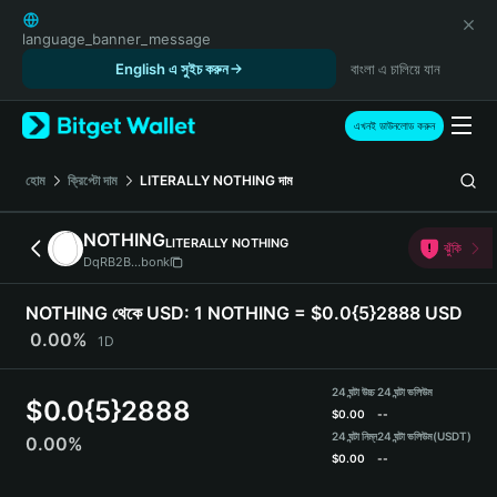
English
日本語
language_banner_message
Tiếng Việt
English এ সুইচ করুন
বাংলা এ চালিয়ে যান
Русский
Español (Latinoamérica)
এখনই ডাউনলোড করুন
Türkçe
Italiano
হোম
ক্রিপ্টো দাম
LITERALLY NOTHING
দাম
Français
Deutsch
NOTHING
LITERALLY NOTHING
ঝুঁকি
简体中文
DqRB2B...bonk
繁體中文
Português (Portugal)
NOTHING থেকে USD:
1 NOTHING = $0.0{5}2888 USD
Bahasa Indonesia
0.00%
1D
ภาษาไทย
हिन्दी
24 ঘন্টা উচ্চ
24 ঘন্টা ভলিউম
$
0.0{5}2888
বাংলা
$
0.00
--
Español
24 ঘন্টা নিম্ন
24 ঘন্টা ভলিউম
(USDT)
0.00%
$
0.00
--
Português (Brasil)
Español (Argentina)
NOTHING Price Chart