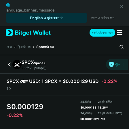
English
日本語
language_banner_message
Tiếng Việt
English এ সুইচ করুন
বাংলা এ চালিয়ে যান
Русский
Español (Latinoamérica)
এখনই ডাউনলোড করুন
Türkçe
Italiano
হোম
ক্রিপ্টো দাম
SpaceX
দাম
Français
Deutsch
SPCX
SpaceX
ঝুঁকি
简体中文
E6ifp2...pump
繁體中文
Português (Portugal)
SPCX থেকে USD:
1 SPCX = $0.000129 USD
-0.22%
Bahasa Indonesia
1D
ภาษาไทย
हिन्दी
24 ঘন্টা উচ্চ
24 ঘন্টা ভলিউম
$
0.000129
বাংলা
$
0.000133
13.26M
Español
24 ঘন্টা নিম্ন
24 ঘন্টা ভলিউম
(USDT)
-0.22%
$
0.0001232
1.71K
Português (Brasil)
Español (Argentina)
SPCX Price Chart