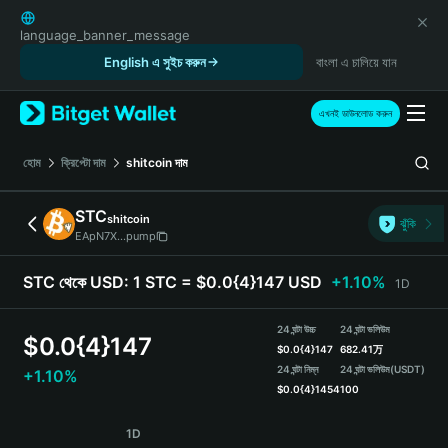
English
日本語
language_banner_message
Tiếng Việt
English এ সুইচ করুন
বাংলা এ চালিয়ে যান
Русский
Español (Latinoamérica)
এখনই ডাউনলোড করুন
Türkçe
Italiano
হোম
ক্রিপ্টো দাম
shitcoin
দাম
Français
Deutsch
STC
shitcoin
ঝুঁকি
简体中文
EApN7X...pump
繁體中文
Português (Portugal)
STC থেকে USD:
1 STC = $0.0{4}147 USD
+1.10%
1D
Bahasa Indonesia
ภาษาไทย
24 ঘন্টা উচ্চ
24 ঘন্টা ভলিউম
$
0.0{4}147
हिन्दी
$
0.0{4}147
682.41万
বাংলা
24 ঘন্টা নিম্ন
24 ঘন্টা ভলিউম
(USDT)
+1.10%
$
0.0{4}1454
100
Español
Português (Brasil)
STC Price Chart
1D
Español (Argentina)