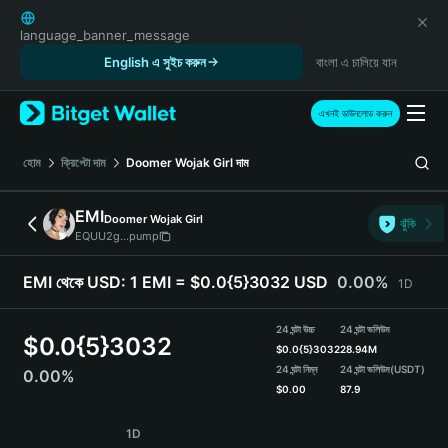
English
日本語
language_banner_message
Tiếng Việt
English এ সুইচ করুন
বাংলা এ চালিয়ে যান
Русский
Español (Latinoamérica)
এখনই ডাউনলোড করুন
Türkçe
Italiano
হোম
ক্রিপ্টো দাম
Doomer Wojak Girl
দাম
Français
Deutsch
EMI
Doomer Wojak Girl
ঝুঁকি
简体中文
EQUU2g...pump
繁體中文
Português (Portugal)
EMI থেকে USD:
1 EMI = $0.0{5}3032 USD
0.00%
1D
Bahasa Indonesia
ภาษาไทย
24 ঘন্টা উচ্চ
24 ঘন্টা ভলিউম
$
0.0{5}3032
हिन्दी
$
0.0{5}3032
28.94M
বাংলা
24 ঘন্টা নিম্ন
24 ঘন্টা ভলিউম
(USDT)
0.00%
$
0.00
87.9
Español
Português (Brasil)
EMI Price Chart
1D
Español (Argentina)