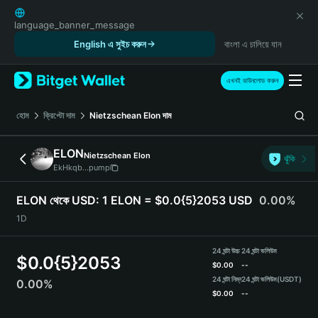
English
日本語
language_banner_message
Tiếng Việt
English এ সুইচ করুন
বাংলা এ চালিয়ে যান
Русский
Español (Latinoamérica)
এখনই ডাউনলোড করুন
Türkçe
Italiano
হোম
ক্রিপ্টো দাম
Nietzschean Elon
দাম
Français
Deutsch
ELON
Nietzschean Elon
ঝুঁকি
简体中文
EkHkqb...pump
繁體中文
Português (Portugal)
ELON থেকে USD:
1 ELON = $0.0{5}2053 USD
0.00%
Bahasa Indonesia
1D
ภาษาไทย
हिन्दी
24 ঘন্টা উচ্চ
24 ঘন্টা ভলিউম
$
0.0{5}2053
বাংলা
$
0.00
--
Español
24 ঘন্টা নিম্ন
24 ঘন্টা ভলিউম
(USDT)
0.00%
$
0.00
--
Português (Brasil)
Español (Argentina)
ELON Price Chart