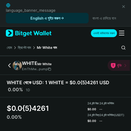
English
日本語
language_banner_message
Tiếng Việt
English এ সুইচ করুন
বাংলা এ চালিয়ে যান
Русский
Español (Latinoamérica)
এখনই ডাউনলোড করুন
Türkçe
Italiano
হোম
ক্রিপ্টো দাম
Mr White
দাম
Français
Deutsch
WHITE
Mr White
ঝুঁকি
简体中文
EmThMw...pump
繁體中文
Português (Portugal)
WHITE থেকে USD:
1 WHITE = $0.0{5}4261 USD
Bahasa Indonesia
0.00%
1D
ภาษาไทย
हिन्दी
24 ঘন্টা উচ্চ
24 ঘন্টা ভলিউম
$
0.0{5}4261
বাংলা
$
0.00
--
Español
24 ঘন্টা নিম্ন
24 ঘন্টা ভলিউম
(USDT)
0.00%
$
0.00
--
Português (Brasil)
Español (Argentina)
WHITE Price Chart