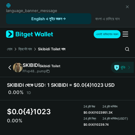
English
日本語
language_banner_message
Tiếng Việt
English এ সুইচ করুন
বাংলা এ চালিয়ে যান
Русский
Español (Latinoamérica)
এখনই ডাউনলোড করুন
Türkçe
Italiano
হোম
ক্রিপ্টো দাম
Skibidi Toilet
দাম
Français
Deutsch
SKIBIDI
Skibidi Toilet
ঝুঁকি
简体中文
FFvp48...pump
繁體中文
Português (Portugal)
SKIBIDI থেকে USD:
1 SKIBIDI = $0.0{4}1023 USD
Bahasa Indonesia
0.00%
1D
ภาษาไทย
हिन्दी
24 ঘন্টা উচ্চ
24 ঘন্টা ভলিউম
$
0.0{4}1023
বাংলা
$
0.0{4}1023
951.3K
Español
24 ঘন্টা নিম্ন
24 ঘন্টা ভলিউম
(USDT)
0.00%
$
0.0{4}1023
9.74
Português (Brasil)
Español (Argentina)
SKIBIDI Price Chart