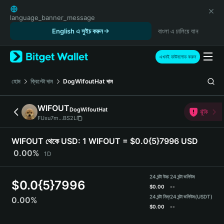
English
日本語
language_banner_message
Tiếng Việt
English এ সুইচ করুন
বাংলা এ চালিয়ে যান
Русский
Español (Latinoamérica)
এখনই ডাউনলোড করুন
Türkçe
Italiano
হোম
ক্রিপ্টো দাম
DogWifoutHat
দাম
Français
Deutsch
WIFOUT
DogWifoutHat
ঝুঁকি
简体中文
FUxu7m...BS2L
繁體中文
Português (Portugal)
WIFOUT থেকে USD:
1 WIFOUT = $0.0{5}7996 USD
Bahasa Indonesia
0.00%
1D
ภาษาไทย
हिन्दी
24 ঘন্টা উচ্চ
24 ঘন্টা ভলিউম
$
0.0{5}7996
বাংলা
$
0.00
--
Español
24 ঘন্টা নিম্ন
24 ঘন্টা ভলিউম
(USDT)
0.00%
$
0.00
--
Português (Brasil)
Español (Argentina)
WIFOUT Price Chart