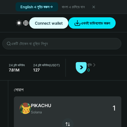
English এ সুইচ করুন
বাংলা এ চালিয়ে যান
Connect wallet
এখনই ডাউনলোড করুন
ঝুঁকি
24 ঘন্টা ভলিউম
24 ঘন্টা ভলিউম
(USDT)
2
7.81M
127
0
সোয়াপ
PIKACHU
Solana