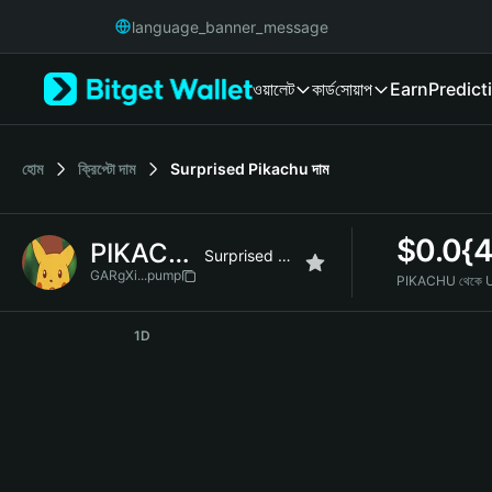
English
language_banner_message
日本語
Tiếng Việt
ওয়ালেট
কার্ড
সোয়াপ
Earn
Predict
Русский
Español (Latinoamérica)
Türkçe
Italiano
হোম
ক্রিপ্টো দাম
Surprised Pikachu
দাম
Français
Deutsch
$
0.0{
PIKACHU
简体中文
Surprised Pikachu
繁體中文
GARgXi...pump
PIKACHU থেকে 
Português (Portugal)
PIKACHU Price Chart
Bahasa Indonesia
1D
ภาษาไทย
हिन्दी
বাংলা
Español
Português (Brasil)
Español (Argentina)