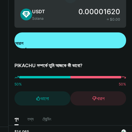
0.00001620
USDT
Solana
≈ $
0.00
সোয়াপ
Bitget Wallet ডাউনলোড করুন
PIKACHU সম্পর্কে তুমি আজকে কী ভাবো?
50
%
50
%
ভালো
খারাপ
পুল
তথ্য
ট্রেন্ডিং
$14,065