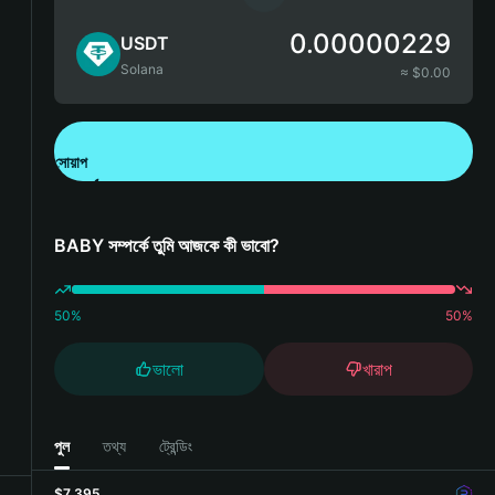
0.00000229
USDT
Solana
≈ $
0.00
সোয়াপ
Bitget Wallet ডাউনলোড করুন
BABY সম্পর্কে তুমি আজকে কী ভাবো?
50
%
50
%
ভালো
খারাপ
পুল
তথ্য
ট্রেন্ডিং
$7,395