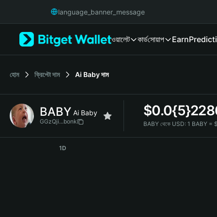
English
language_banner_message
日本語
Tiếng Việt
ওয়ালেট
কার্ড
সোয়াপ
Earn
Predict
Русский
Español (Latinoamérica)
Türkçe
Italiano
হোম
ক্রিপ্টো দাম
Ai Baby
দাম
Français
Deutsch
$
0.0{5}228
BABY
简体中文
Ai Baby
繁體中文
GGzQji...bonk
BABY থেকে USD:
1 BABY = 
Português (Portugal)
BABY Price Chart
Bahasa Indonesia
1D
ภาษาไทย
हिन्दी
বাংলা
Español
Português (Brasil)
Español (Argentina)