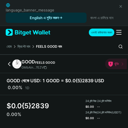
English
日本語
language_banner_message
Tiếng Việt
English এ সুইচ করুন
বাংলা এ চালিয়ে যান
Русский
Español (Latinoamérica)
এখনই ডাউনলোড করুন
Türkçe
Italiano
হোম
ক্রিপ্টো দাম
FEELS GOOD
দাম
Français
Deutsch
GOOD
FEELS GOOD
ঝুঁকি
简体中文
GMbAin...7EZV
繁體中文
Português (Portugal)
GOOD থেকে USD:
1 GOOD = $0.0{5}2839 USD
Bahasa Indonesia
0.00%
1D
ภาษาไทย
हिन्दी
24 ঘন্টা উচ্চ
24 ঘন্টা ভলিউম
$
0.0{5}2839
বাংলা
$
0.00
--
Español
24 ঘন্টা নিম্ন
24 ঘন্টা ভলিউম
(USDT)
0.00%
$
0.00
--
Português (Brasil)
Español (Argentina)
GOOD Price Chart