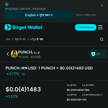
English
日本語
language_banner_message
Tiếng Việt
English এ সুইচ করুন
বাংলা এ চালিয়ে যান
Русский
Español (Latinoamérica)
এখনই ডাউনলোড করুন
Türkçe
Italiano
হোম
ক্রিপ্টো দাম
パンチ
দাম
Français
Deutsch
PUNCH
パンチ
ঝুঁকি
简体中文
H1CknM...BAGS
繁體中文
Português (Portugal)
PUNCH থেকে USD:
1 PUNCH = $0.0{4}1483 USD
Bahasa Indonesia
+1.17%
1D
ภาษาไทย
हिन्दी
24 ঘন্টা উচ্চ
24 ঘন্টা ভলিউম
$
0.0{4}1483
বাংলা
$
0.0{4}1483
9.74M
Español
24 ঘন্টা নিম্ন
24 ঘন্টা ভলিউম
(USDT)
+1.17%
$
0.0{4}1421
144
Português (Brasil)
Español (Argentina)
PUNCH Price Chart