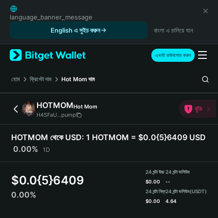
English
日本語
language_banner_message
Tiếng Việt
English এ সুইচ করুন
বাংলা এ চালিয়ে যান
Русский
Español (Latinoamérica)
এখনই ডাউনলোড করুন
Türkçe
Italiano
হোম
ক্রিপ্টো দাম
Hot Mom
দাম
Français
Deutsch
HOTMOM
Hot Mom
ঝুঁকি
简体中文
H4SFaU...pump
繁體中文
Português (Portugal)
HOTMOM থেকে USD:
1 HOTMOM = $0.0{5}6409 USD
Bahasa Indonesia
0.00%
1D
ภาษาไทย
हिन्दी
24 ঘন্টা উচ্চ
24 ঘন্টা ভলিউম
$
0.0{5}6409
বাংলা
$
0.00
--
Español
24 ঘন্টা নিম্ন
24 ঘন্টা ভলিউম
(USDT)
0.00%
$
0.00
4.64
Português (Brasil)
Español (Argentina)
HOTMOM Price Chart