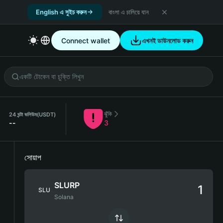
English এ সুইচ করুন
বাংলা এ চালিয়ে যান
Connect wallet
এখনই ডাউনলোড করুন
ঝুঁকি
24 ঘন্টা ভলিউম
(USDT)
--
3
সোয়াপ
SLURP
SLU
Solana