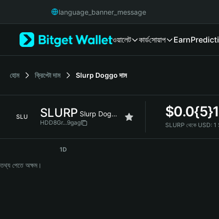
English
language_banner_message
日本語
Tiếng Việt
ওয়ালেট
কার্ড
সোয়াপ
Earn
Predict
Русский
Español (Latinoamérica)
Türkçe
Italiano
হোম
ক্রিপ্টো দাম
Slurp Doggo
দাম
Français
Deutsch
$
0.0{5}
SLURP
简体中文
Slurp Doggo
SLU
繁體中文
HDD8Gr...9gag
SLURP থেকে USD:
1
Português (Portugal)
SLURP Price Chart
Bahasa Indonesia
1D
ภาษาไทย
তথ্য পেতে অক্ষম।
हिन्दी
বাংলা
Español
Português (Brasil)
Español (Argentina)