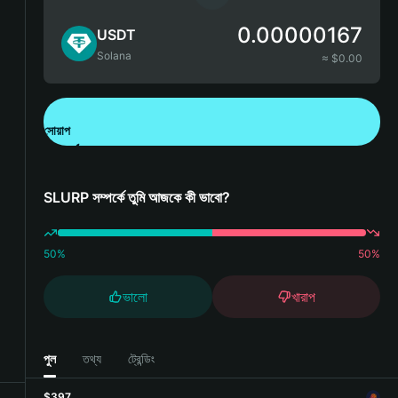
0.00000167
USDT
Solana
≈ $
0.00
সোয়াপ
Bitget Wallet ডাউনলোড করুন
SLURP সম্পর্কে তুমি আজকে কী ভাবো?
50
%
50
%
ভালো
খারাপ
পুল
তথ্য
ট্রেন্ডিং
$397