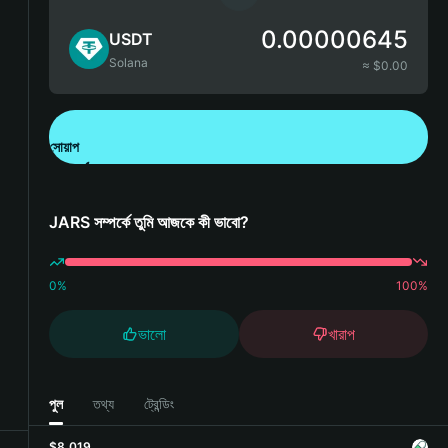
0.00000645
USDT
Solana
≈ $
0.00
সোয়াপ
Bitget Wallet ডাউনলোড করুন
JARS সম্পর্কে তুমি আজকে কী ভাবো?
0
%
100
%
ভালো
খারাপ
পুল
তথ্য
ট্রেন্ডিং
$8,019