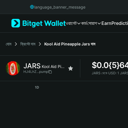
English
language_banner_message
日本語
Tiếng Việt
ওয়ালেট
কার্ড
সোয়াপ
Earn
Predict
Русский
Español (Latinoamérica)
Türkçe
Italiano
হোম
ক্রিপ্টো দাম
Kool Aid Pineapple Jars
দাম
Français
Deutsch
$
0.0{5}6
JARS
简体中文
Kool Aid Pineapple Jars
繁體中文
HJ4LhZ...pump
JARS থেকে USD:
1 JAR
Português (Portugal)
JARS Price Chart
Bahasa Indonesia
1D
ภาษาไทย
हिन्दी
বাংলা
Español
Português (Brasil)
Español (Argentina)