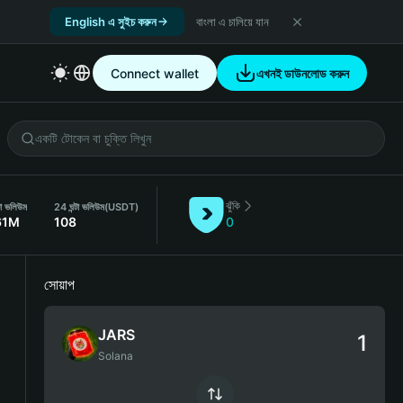
English এ সুইচ করুন
বাংলা এ চালিয়ে যান
Connect wallet
এখনই ডাউনলোড করুন
ঝুঁকি
টা ভলিউম
24 ঘন্টা ভলিউম
(USDT)
61M
108
0
সোয়াপ
JARS
Solana