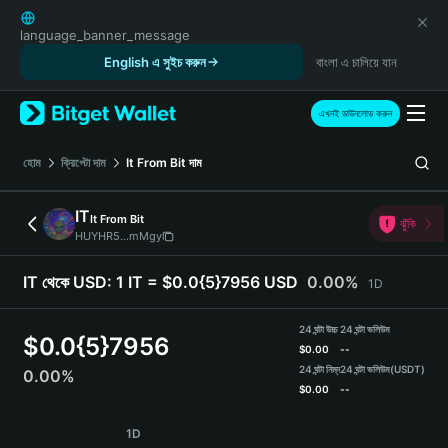
English
日本語
language_banner_message
Tiếng Việt
English এ সুইচ করুন
বাংলা এ চালিয়ে যান
Русский
Español (Latinoamérica)
এখনই ডাউনলোড করুন
Türkçe
Italiano
হোম
ক্রিপ্টো দাম
It From Bit
দাম
Français
Deutsch
IT
It From Bit
ঝুঁকি
简体中文
HUYHR5...mMgy
繁體中文
Português (Portugal)
IT থেকে USD:
1 IT = $0.0{5}7956 USD
0.00%
1D
Bahasa Indonesia
ภาษาไทย
24 ঘন্টা উচ্চ
24 ঘন্টা ভলিউম
$
0.0{5}7956
हिन्दी
$
0.00
--
বাংলা
24 ঘন্টা নিম্ন
24 ঘন্টা ভলিউম
(USDT)
0.00%
$
0.00
--
Español
Português (Brasil)
IT Price Chart
1D
Español (Argentina)