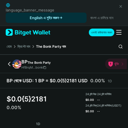
English
日本語
language_banner_message
Tiếng Việt
English এ সুইচ করুন
বাংলা এ চালিয়ে যান
Русский
Español (Latinoamérica)
এখনই ডাউনলোড করুন
Türkçe
Italiano
হোম
ক্রিপ্টো দাম
The Bonk Party
দাম
Français
Deutsch
BP
The Bonk Party
ঝুঁকি
简体中文
HfBrqM...bonk
繁體中文
Português (Portugal)
BP থেকে USD:
1 BP = $0.0{5}2181 USD
0.00%
1D
Bahasa Indonesia
ภาษาไทย
24 ঘন্টা উচ্চ
24 ঘন্টা ভলিউম
$
0.0{5}2181
हिन्दी
$
0.00
--
বাংলা
24 ঘন্টা নিম্ন
24 ঘন্টা ভলিউম
(USDT)
0.00%
$
0.00
--
Español
Português (Brasil)
BP Price Chart
1D
Español (Argentina)