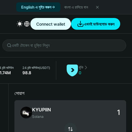
English এ সুইচ করুন
বাংলা এ চালিয়ে যান
Connect wallet
এখনই ডাউনলোড করুন
ঝুঁকি
 ঘন্টা ভলিউম
24 ঘন্টা ভলিউম
(USDT)
1.74M
98.8
0
সোয়াপ
KYUPIIN
Solana