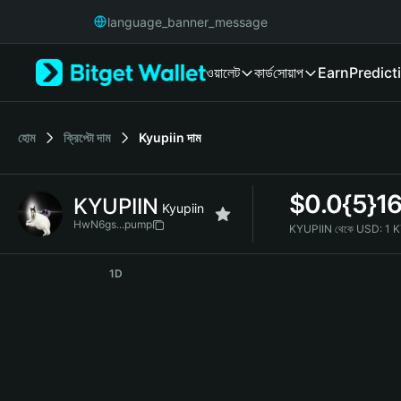
English
language_banner_message
日本語
Tiếng Việt
ওয়ালেট
কার্ড
সোয়াপ
Earn
Predict
Русский
Español (Latinoamérica)
Türkçe
Italiano
হোম
ক্রিপ্টো দাম
Kyupiin
দাম
Français
Deutsch
$
0.0{5}1
KYUPIIN
简体中文
Kyupiin
繁體中文
HwN6gs...pump
KYUPIIN থেকে USD:
1 
Português (Portugal)
KYUPIIN Price Chart
Bahasa Indonesia
1D
ภาษาไทย
हिन्दी
বাংলা
Español
Português (Brasil)
Español (Argentina)