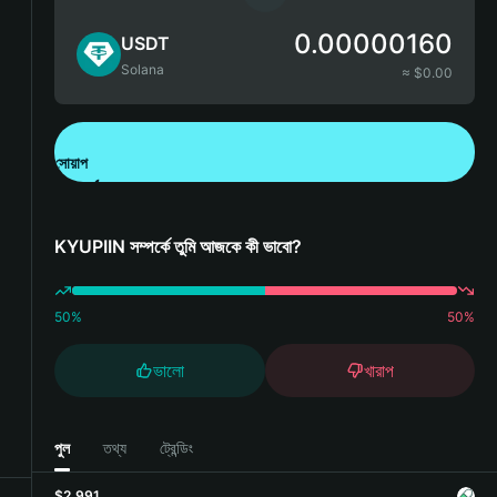
0.00000160
USDT
Solana
≈ $
0.00
সোয়াপ
Bitget Wallet ডাউনলোড করুন
KYUPIIN সম্পর্কে তুমি আজকে কী ভাবো?
50
%
50
%
ভালো
খারাপ
পুল
তথ্য
ট্রেন্ডিং
$2,991