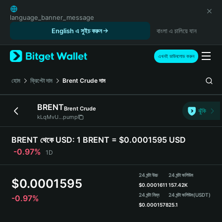
English
日本語
language_banner_message
Tiếng Việt
English এ সুইচ করুন
বাংলা এ চালিয়ে যান
Русский
Español (Latinoamérica)
এখনই ডাউনলোড করুন
Türkçe
Italiano
হোম
ক্রিপ্টো দাম
Brent Crude
দাম
Français
Deutsch
BRENT
Brent Crude
ঝুঁকি
简体中文
kLqMvU...pump
繁體中文
Português (Portugal)
BRENT থেকে USD:
1 BRENT = $0.0001595 USD
Bahasa Indonesia
-0.97%
1D
ภาษาไทย
हिन्दी
24 ঘন্টা উচ্চ
24 ঘন্টা ভলিউম
$
0.0001595
বাংলা
$
0.0001611
157.42K
Español
24 ঘন্টা নিম্ন
24 ঘন্টা ভলিউম
(USDT)
-0.97%
$
0.0001578
25.1
Português (Brasil)
Español (Argentina)
BRENT Price Chart