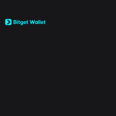
English
日本語
Tiếng Việt
Русский
কোম্পানি
Español (Latinoamérica)
Türkçe
Bitget Wallet X
Italiano
Français
নিরাপত্তা
Deutsch
简体中文
টুলস
繁體中文
Português (Portugal)
অ্যাসেটসমূহ
Bahasa Indonesia
ภาษาไทย
Products
العربية
हिन्दी
আইনি
বাংলা
Español
Português (Brasil)