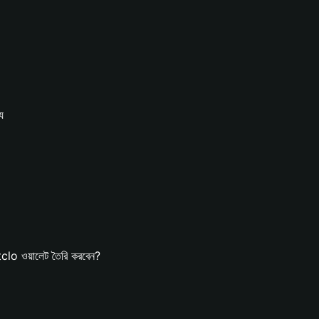
য
lo ওয়ালেট তৈরি করবেন?