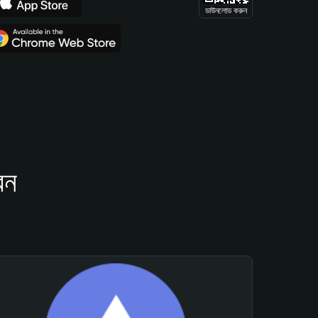
ডাউনলোড করুন
েন