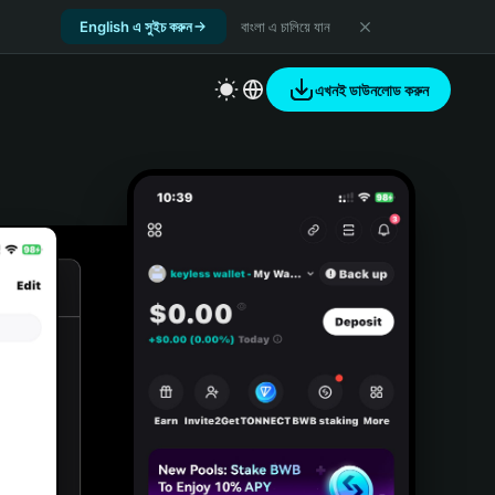
English এ সুইচ করুন
বাংলা এ চালিয়ে যান
এখনই ডাউনলোড করুন