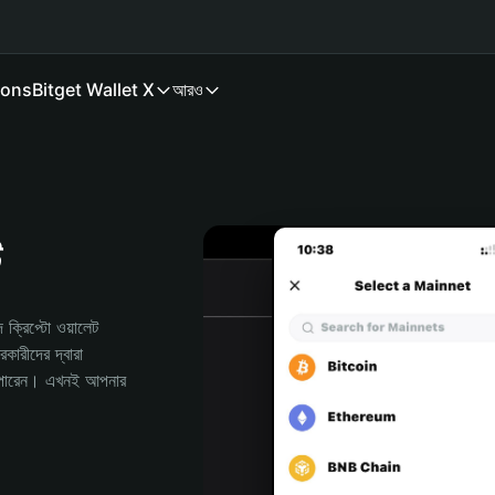
ions
Bitget Wallet X
আরও
ট
রিপ্টো ওয়ালেট 
রীদের দ্বারা 
পারেন। এখনই আপনার 