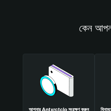
কেন আপনা
আপনার Antxrctclo সংরক্ষণ করুন
বিনাম