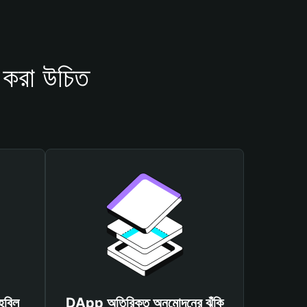
 করা উচিত
হবিল
DApp অতিরিক্ত অনুমোদনের ঝুঁকি