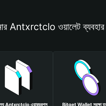
র Antxrctclo ওয়ালেট ব্যবহার
ূল্যে Antxrctclo এয়ারড্রপস
Bitget Wallet সুরক্ষা ত