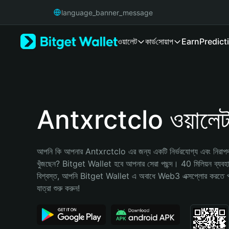
English
language_banner_message
日本語
Tiếng Việt
ওয়ালেট
কার্ড
সোয়াপ
Earn
Predict
Русский
Español (Latinoamérica)
Türkçe
Italiano
Français
Deutsch
Antxrctclo ওয়ালে
简体中文
繁體中文
Português (Portugal)
আপনি কি আপনার Antxrctclo এর জন্য একটি নির্ভরযোগ্য এবং নিরাপদ ক্
Bahasa Indonesia
খুঁজছেন? Bitget Wallet হবে আপনার সেরা পছন্দ। 40 মিলিয়ন ব্যবহারকা
ภาษาไทย
বিশ্বস্ত, আপনি Bitget Wallet এ অবাধে Web3 এক্সপ্লোর করতে 
हिन्दी
যাত্রা শুরু করুন!
বাংলা
Español
Português (Brasil)
Español (Argentina)