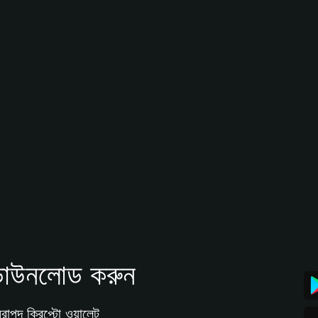
াউনলোড করুন
রাপদ ক্রিপ্টো ওয়ালেট