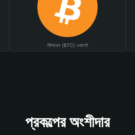
বিটকয়েন (BTC) ওয়ালেট
প্রকল্পের অংশীদার