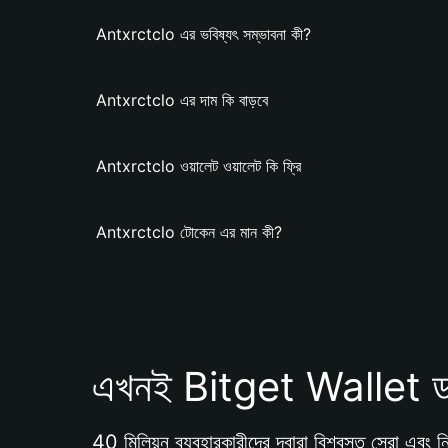
Antxrctclo এর ভবিষ্যৎ সম্ভাবনা কী?
Antxrctclo এর দাম কি বাড়বে
Antxrctclo ওয়ালেট ওয়ালেট কি ফ্রি
Antxrctclo টোকেন এর মান কী?
এখনই Bitget Wallet ড
40 মিলিয়ন ব্যবহারকারীদের দ্বারা বিশ্বস্ত সেরা এবং নি