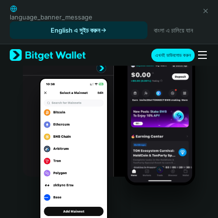
English
日本語
language_banner_message
Tiếng Việt
English এ সুইচ করুন
বাংলা এ চালিয়ে যান
Русский
Español (Latinoamérica)
এখনই ডাউনলোড করুন
Türkçe
Italiano
Français
Deutsch
简体中文
繁體中文
Português (Portugal)
Bahasa Indonesia
ภาษาไทย
हिन्दी
বাংলা
Español
Português (Brasil)
Español (Argentina)