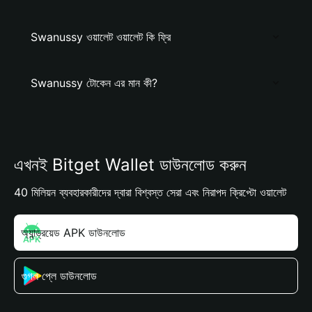
Swanussy ওয়ালেট ওয়ালেট কি ফ্রি
Swanussy টোকেন এর মান কী?
এখনই Bitget Wallet ডাউনলোড করুন
40 মিলিয়ন ব্যবহারকারীদের দ্বারা বিশ্বস্ত সেরা এবং নিরাপদ ক্রিপ্টো ওয়ালেট
অ্যান্ড্রয়েড APK ডাউনলোড
গুগল প্লে ডাউনলোড