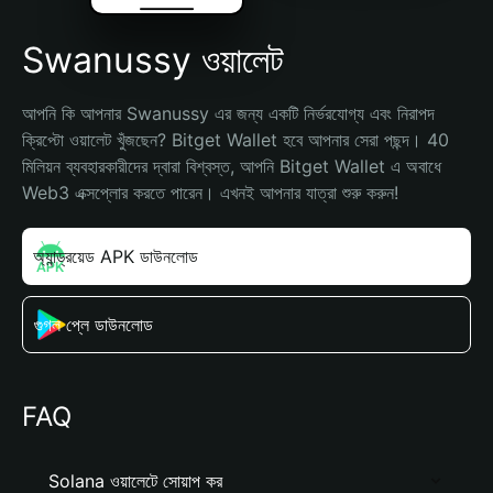
Swanussy ওয়ালেট
আপনি কি আপনার Swanussy এর জন্য একটি নির্ভরযোগ্য এবং নিরাপদ 
ক্রিপ্টো ওয়ালেট খুঁজছেন? Bitget Wallet হবে আপনার সেরা পছন্দ। 40 
মিলিয়ন ব্যবহারকারীদের দ্বারা বিশ্বস্ত, আপনি Bitget Wallet এ অবাধে 
Web3 এক্সপ্লোর করতে পারেন। এখনই আপনার যাত্রা শুরু করুন!
অ্যান্ড্রয়েড APK ডাউনলোড
গুগল প্লে ডাউনলোড
FAQ
Solana ওয়ালেটে সোয়াপ কর