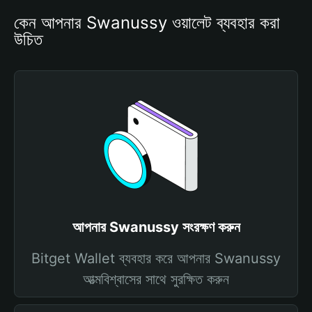
কেন আপনার Swanussy ওয়ালেট ব্যবহার করা 
উচিত
আপনার Swanussy সংরক্ষণ করুন
Bitget Wallet ব্যবহার করে আপনার Swanussy
আত্মবিশ্বাসের সাথে সুরক্ষিত করুন