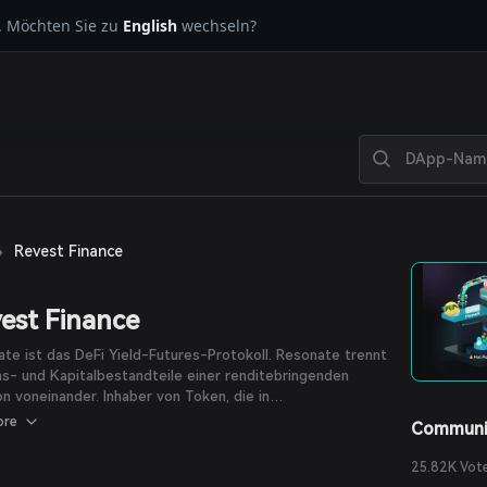
. Möchten Sie zu
English
wechseln?
›
Revest Finance
est Finance
te ist das DeFi Yield-Futures-Protokoll. Resonate trennt
ns- und Kapitalbestandteile einer renditebringenden
on voneinander. Inhaber von Token, die in
ebringende Systeme eingezahlt werden können, erhalten
ore
Communi
ofortige Vorauszahlung auf den Barwert der zukünftigen
e im Austausch für das Sperren ihrer Token. Eine ideale
25.82K Vot
 für Trader, die garantierte und konstante Yield-Farming-