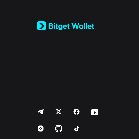
日本語
Tiếng Việt
Русский
Español (Latinoamérica)
Türkçe
Italiano
Français
Deutsch
简体中文
繁體中文
Português (Portugal)
Bahasa Indonesia
ภาษาไทย
العربية
हिन्दी
বাংলা
Español
Português (Brasil)
Español (Argentina)