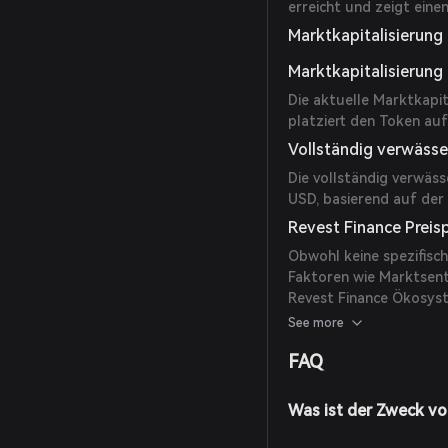
erreicht und zeigt ein
Marktkapitalisierun
Marktkapitalisierung
Die aktuelle Marktkapi
platziert den Token a
Vollständig verwässe
Die vollständig verwäs
USD, basierend auf der
Revest Finance Prei
Obwohl keine spezifisc
Faktoren wie Marktsen
Revest Finance Ökosyst
Recherchen durchführe
See more
sie Investitionsentsche
FAQ
Was ist der Zweck vo