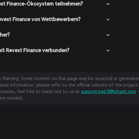
est Finance-Ökosystem teilnehmen?
evest Finance von Wettbewerbern?
cher?
mit Revest Finance verbunden?
sk Warning: Some content on this page may be assisted or generated 
ed information, please refer to the official website of the project.
curacies, feel free to reach out to us at
support.web3@bitget.com
—
re needed.