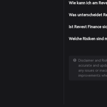
Wie kann ich am Rev
Was unterscheidet R
Ist Revest Finance si
Welche Risiken sind 
Disclaimer and Ri
accurate and updat
any issues or inac
improvements whe
English