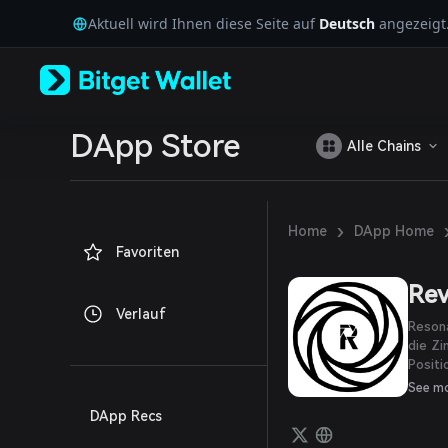
English
Aktuell wird Ihnen diese Seite auf
Deutsch
angezeigt
日本語
Tiếng Việt
Русский
Español (Latinoamérica)
Türkçe
Italiano
DApp Store
Alle Chains
Français
Deutsch
简体中文
繁體中文
›
Home
DApp Home
Português (Portugal)
Favoriten
Bahasa Indonesia
ภาษาไทย
Rev
العربية
Verlauf
हिन्दी
Resona
বাংলা
die Zi
Positi
Español
rendit
Português (Brasil)
See m
eine s
Español (Argentina)
DApp Recs
Erträg
Lösung