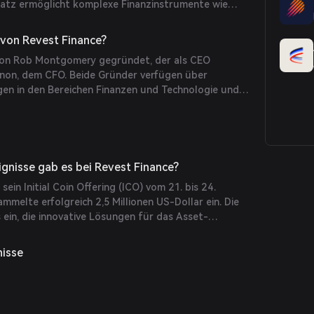
satz ermöglicht komplexe Finanzinstrumente wie
stitionen, bedingte Token-Freigaben und
t-Management, schließt Lücken im DeFi-Ökosystem
 von Revest Finance?
ichkeiten für die Nutzung von Vermögenswerten.
von Rob Montgomery gegründet, der als CEO
gnon, dem CFO. Beide Gründer verfügen über
en in den Bereichen Finanzen und Technologie und
g und zum Wachstum des Revest-Protokolls bei.
ignisse gab es bei Revest Finance?
sein Initial Coin Offering (ICO) vom 21. bis 24.
melte erfolgreich 2,5 Millionen US-Dollar ein. Die
ein, die innovative Lösungen für das Asset-
eich bieten.
nisse