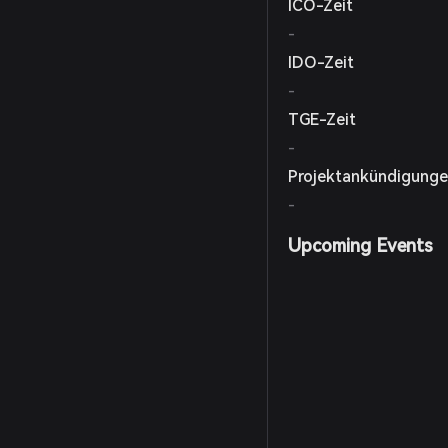
ICO-Zeit
-
IDO-Zeit
-
TGE-Zeit
-
Projektankündigung
-
Upcoming Events