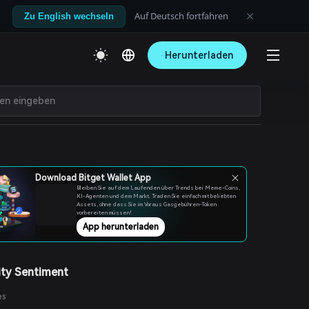
Auf Deutsch fortfahren
Zu English wechseln
Herunterladen
Download Bitget Wallet App
Bleiben Sie auf dem Laufenden über Trends bei Meme-Coins,
KI-Agenten und dem Markt. Traden Sie einfach mit beliebten
Assets, ohne dass Sie im Voraus Gasgebühren-Token
vorbereiten müssen!
App herunterladen
ty Sentiment
es