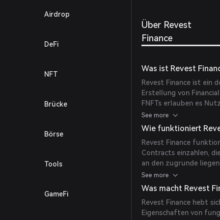
Belohn
Airdrop
von Li
Über Revest
Future
verset
Finance
den er
DeFi
Protok
Abschl
Was ist Revest Finan
von LP
NFT
Revest Finance ist ein d
Erstellung von Financia
FNFTs erlauben es Nut
Brücke
zu sperren und dabei s
See more
oder vertragsbasierte A
Wie funktioniert Rev
Börse
fortschrittliche Asset-
Revest Finance funktio
Vesting, zeitlich gesp
Contracts einzahlen, di
an den zugrunde liege
Tools
oder übertragen werde
See more
beeinträchtigen. Die i
Was macht Revest Fin
GameFi
Freischaltungsbedingu
Revest Finance hebt sic
liegenden Token zugängl
Eigenschaften von fungi
über das Asset-Manag