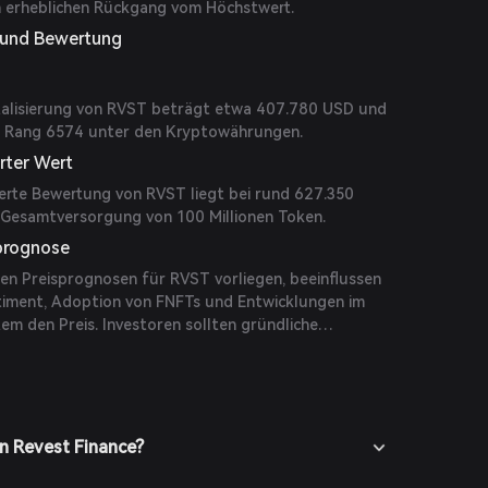
en erheblichen Rückgang vom Höchstwert.
g und Bewertung
talisierung von RVST beträgt etwa 407.780 USD und
uf Rang 6574 unter den Kryptowährungen.
rter Wert
serte Bewertung von RVST liegt bei rund 627.350
 Gesamtversorgung von 100 Millionen Token.
sprognose
hen Preisprognosen für RVST vorliegen, beeinflussen
timent, Adoption von FNFTs und Entwicklungen im
em den Preis. Investoren sollten gründliche
n und Marktentwicklungen berücksichtigen, bevor
idungen treffen.
n Revest Finance?