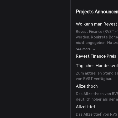
Projects Announce
Wo kann man Revest 
Revest Finance (RVST)
werden. Konkrete Börse
nicht angegeben. Nutz
Handelspaare prüfen.
See more
Revest Finance Preis
Tägliches Handelsvo
Zum aktuellen Stand s
von RVST verfügbar.
Allzeithoch
Das Allzeithoch von RV
deutlich höher als der a
Allzeittief
Das Allzeittief von RV