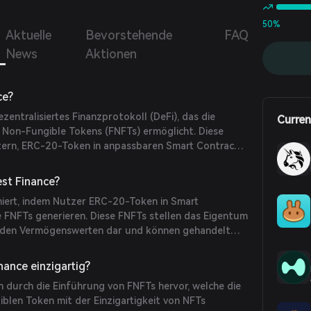
ungen für das Staken von Token oder das Bereitstellen
quidität erhalten möchten. Für diejenigen, die die Yield
50%
Aktuelle
Bevorstehende
FAQ
s bzw. die Rechte auf zukünftige Erträge kaufen wollen,
zt Resonate sie in die Lage, dies mit einem Abschlag auf
News
Aktionen
warteten zukünftigen Wert der Zinsen zu tun. Für
olle, die ihre Burn-Rate senken möchten, kann dieser
ag eine bessere Möglichkeit bieten, die Bereitstellung
ce?
s zu incentivieren.
ezentralisiertes Finanzprotokoll (DeFi), das die
Curren
l Non-Fungible Tokens (FNFTs) ermöglicht. Diese
zern, ERC-20-Token in anpassbaren Smart Contracts
pezifische Freischaltungsbedingungen wie Zeit, Wert
uslöser festzulegen. Diese Innovation erleichtert
est Finance?
Management-Strategien, einschließlich Token-
niert, indem Nutzer ERC-20-Token in Smart
errter Vermögenswerte und bedingter Freigaben.
e FNFTs generieren. Diese FNFTs stellen das Eigentum
nden Vermögenswerten dar und können gehandelt
n, ohne den Marktwert der Vermögenswerte zu
n den Smart Contracts festgelegten
ance einzigartig?
ngen bestimmen, wann und wie die zugrunde
h durch die Einführung von FNFTs hervor, welche die
ich werden, und bieten Flexibilität und Kontrolle
blen Token mit der Einzigartigkeit von NFTs
ement.