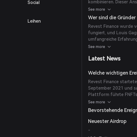
kombinieren. Dieser An
Social
zeitlich gesperrte Inve
See more
programmierbares Asse
Wer sind die Gründer
Leihen
und eröffnet neue Mögl
Revest Finance wurde 
fungiert, und Louis Ga
umfangreiche Erfahrung
tragen zur Entwicklun
See more
Latest News
Welche wichtigen Ere
Revest Finance startete 
September 2021 und sam
Plattform führte FNFTs 
Management im DeFi-Ber
See more
Bevorstehende Ereig
Neuester Airdrop
-