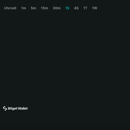
XAUT0 Price Chart
Uhrzeit
1m
5m
15m
30m
1S
4S
1T
1W