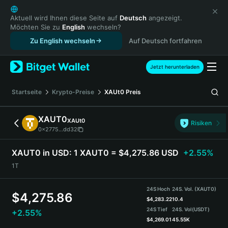
English
日本語
Aktuell wird Ihnen diese Seite auf
Deutsch
angezeigt.
Möchten Sie zu
English
wechseln?
Tiếng Việt
Zu English wechseln
Auf Deutsch fortfahren
Русский
Español (Latinoamérica)
Türkçe
Jetzt herunterladen
Italiano
Français
Startseite
Krypto-Preise
XAUt0
Preis
Deutsch
简体中文
XAUT0
XAUt0
Risiken
繁體中文
0x2775...dd32
Português (Portugal)
Bahasa Indonesia
XAUT0 in USD:
1 XAUT0 = $4,275.86 USD
+2.55%
ภาษาไทย
1T
हिन्दी
বাংলা
24S Hoch
24S. Vol. (XAUT0)
$
4,275.86
Español
$
4,283.22
10.4
24S Tief
24S. Vol
(USDT)
+2.55%
Português (Brasil)
$
4,269.01
45.55K
Español (Argentina)