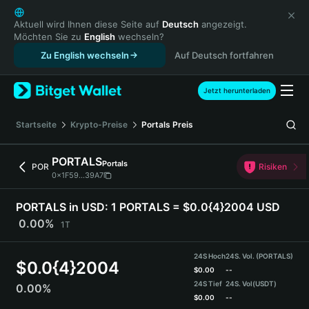
English
日本語
Aktuell wird Ihnen diese Seite auf
Deutsch
angezeigt.
Möchten Sie zu
English
wechseln?
Tiếng Việt
Zu English wechseln
Auf Deutsch fortfahren
Русский
Español (Latinoamérica)
Türkçe
Jetzt herunterladen
Italiano
Français
Startseite
Krypto-Preise
Portals
Preis
Deutsch
简体中文
PORTALS
Portals
POR
Risiken
繁體中文
0x1F59...39A7
Português (Portugal)
Bahasa Indonesia
PORTALS in USD:
1 PORTALS = $0.0{4}2004 USD
ภาษาไทย
0.00%
1T
हिन्दी
বাংলা
24S Hoch
24S. Vol. (PORTALS)
$
0.0{4}2004
Español
$
0.00
--
24S Tief
24S. Vol
(USDT)
0.00%
Português (Brasil)
$
0.00
--
Español (Argentina)