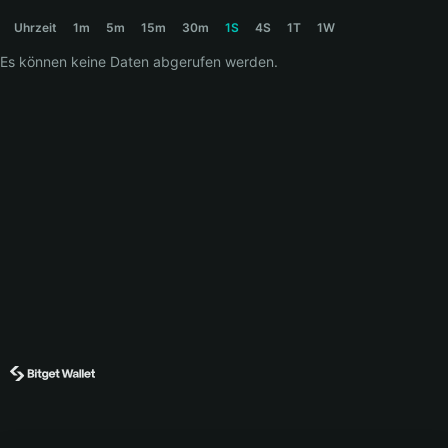
PORTALS Price Chart
Uhrzeit
1m
5m
15m
30m
1S
4S
1T
1W
Es können keine Daten abgerufen werden.