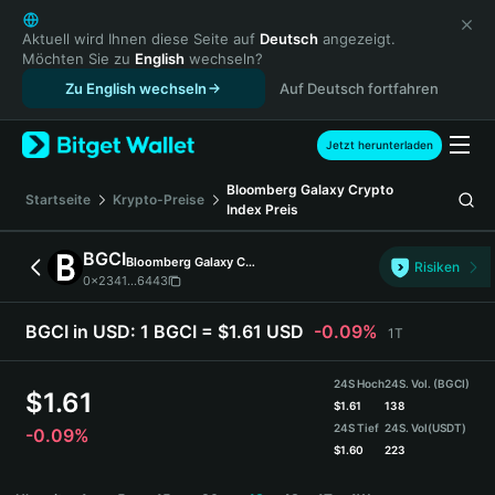
English
日本語
Aktuell wird Ihnen diese Seite auf
Deutsch
angezeigt.
Möchten Sie zu
English
wechseln?
Tiếng Việt
Zu English wechseln
Auf Deutsch fortfahren
Русский
Español (Latinoamérica)
Türkçe
Jetzt herunterladen
Italiano
Bloomberg Galaxy Crypto
Français
Startseite
Krypto-Preise
Index
Preis
Deutsch
简体中文
BGCI
Bloomberg Galaxy Crypto Index
Risiken
繁體中文
0x2341...6443
Português (Portugal)
Bahasa Indonesia
BGCI in USD:
1 BGCI = $1.61 USD
-0.09%
1T
ภาษาไทย
हिन्दी
24S Hoch
24S. Vol. (BGCI)
$
1.61
বাংলা
$
1.61
138
24S Tief
24S. Vol
(USDT)
-0.09%
Español
$
1.60
223
Português (Brasil)
BGCI Price Chart
Español (Argentina)