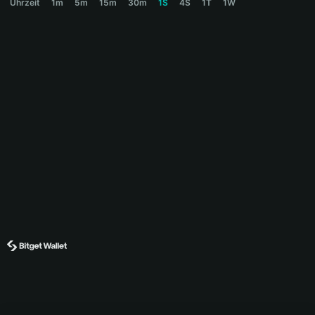
Uhrzeit
1m
5m
15m
30m
1S
4S
1T
1W