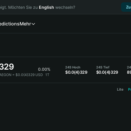
igt. Möchten Sie zu
English
wechseln?
Zu
edictions
Mehr
}329
24S Hoch
24S Tief
24
0.00%
$0.0{4}329
$0.0{4}329
8
 AEGON = $0.0{4}329 USD
1T
Lite
P