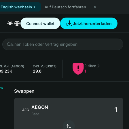
 English wechseln
Auf Deutsch fortfahren
Connect wallet
Jetzt herunterladen
Risiken
S. Vol. (AEGON)
24S. Vol
(USDT)
99.23K
29.6
1
ro
Swappen
AEGON
AEG
Base