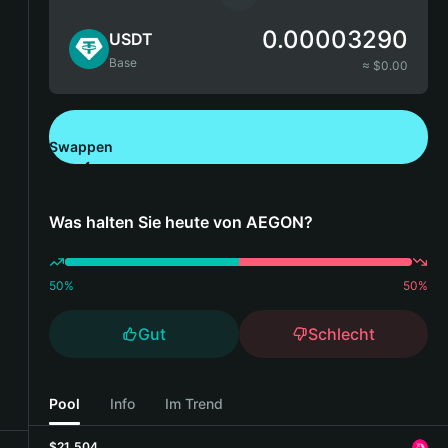
0.00003290
USDT
Base
≈ $
0.00
Swappen
Bitget Wallet herunterladen
Was halten Sie heute von AEGON?
50
%
50
%
Gut
Schlecht
Pool
Info
Im Trend
$21,504