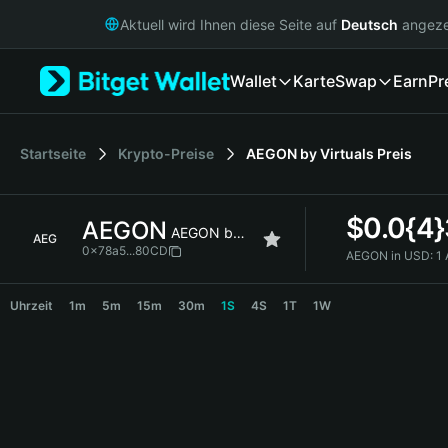
English
Aktuell wird Ihnen diese Seite auf
Deutsch
angeze
日本語
Tiếng Việt
Wallet
Karte
Swap
Earn
Pr
Русский
Español (Latinoamérica)
Türkçe
Italiano
Startseite
Krypto-Preise
AEGON by Virtuals
Preis
Français
Deutsch
$
0.0{4
AEGON
简体中文
AEGON by Virtuals
AEG
繁體中文
0x78a5...80CD
AEGON in USD:
1
Português (Portugal)
AEGON Price Chart
Bahasa Indonesia
Uhrzeit
1m
5m
15m
30m
1S
4S
1T
1W
ภาษาไทย
हिन्दी
বাংলা
Español
Português (Brasil)
Español (Argentina)