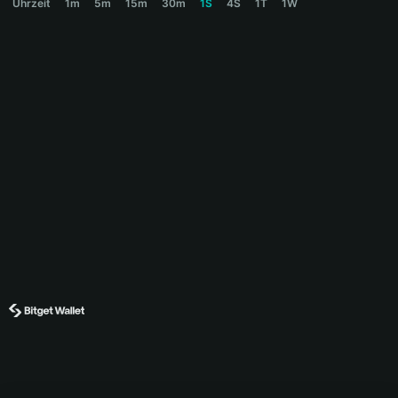
Uhrzeit
1m
5m
15m
30m
1S
4S
1T
1W