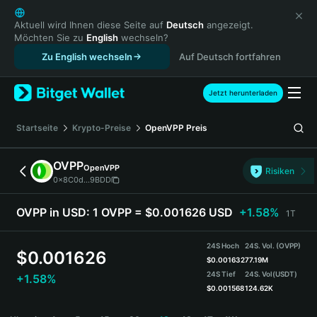
English
日本語
Aktuell wird Ihnen diese Seite auf
Deutsch
angezeigt.
Möchten Sie zu
English
wechseln?
Tiếng Việt
Zu English wechseln
Auf Deutsch fortfahren
Русский
Español (Latinoamérica)
Türkçe
Jetzt herunterladen
Italiano
Français
Startseite
Krypto-Preise
OpenVPP
Preis
Deutsch
简体中文
OVPP
OpenVPP
Risiken
繁體中文
0x8C0d...9BDD
Português (Portugal)
Bahasa Indonesia
OVPP in USD:
1 OVPP = $0.001626 USD
+1.58%
1T
ภาษาไทย
हिन्दी
24S Hoch
24S. Vol. (OVPP)
$
0.001626
বাংলা
$
0.001632
77.19M
24S Tief
24S. Vol
(USDT)
+1.58%
Español
$
0.001568
124.62K
Português (Brasil)
OVPP Price Chart
Español (Argentina)