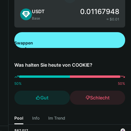
0.01167948
USDT
Base
≈ $
0.01
Swappen
Bitget Wallet herunterladen
Was halten Sie heute von COOKIE?
50
%
50
%
Gut
Schlecht
Pool
Info
Im Trend
$67,017