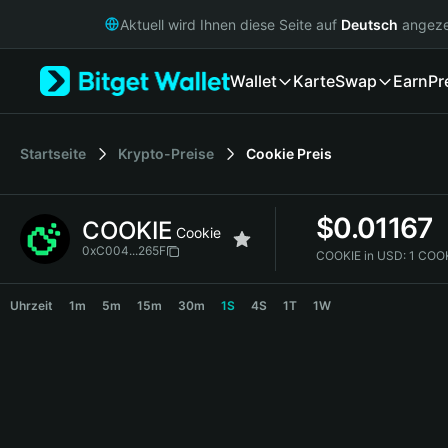
English
Aktuell wird Ihnen diese Seite auf
Deutsch
angeze
日本語
Tiếng Việt
Wallet
Karte
Swap
Earn
Pr
Русский
Español (Latinoamérica)
Türkçe
Italiano
Startseite
Krypto-Preise
Cookie
Preis
Français
Deutsch
$
0.01167
COOKIE
简体中文
Cookie
繁體中文
0xC004...265F
COOKIE in USD:
1 COO
Português (Portugal)
COOKIE Price Chart
Bahasa Indonesia
Uhrzeit
1m
5m
15m
30m
1S
4S
1T
1W
ภาษาไทย
हिन्दी
বাংলা
Español
Português (Brasil)
Español (Argentina)