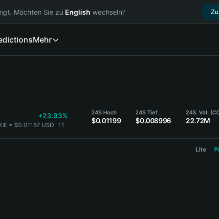
igt. Möchten Sie zu
English
wechseln?
Zu
edictions
Mehr
24S Hoch
24S Tief
24S. Vol. (C
+23.93%
$0.01199
$0.008996
22.72M
KIE = $0.01167 USD
1T
Lite
P