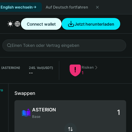
 English wechseln
Auf Deutsch fortfahren
Connect wallet
Jetzt herunterladen
Risiken
. (ASTERION)
24S. Vol
(USDT)
--
1
ro
Swappen
ASTERION
Base