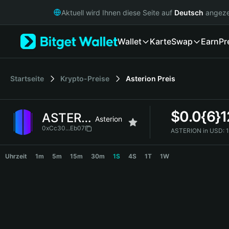
English
Aktuell wird Ihnen diese Seite auf
Deutsch
angeze
日本語
Tiếng Việt
Wallet
Karte
Swap
Earn
Pr
Русский
Español (Latinoamérica)
Türkçe
Italiano
Startseite
Krypto-Preise
Asterion
Preis
Français
Deutsch
$
0.0{6}
ASTERION
简体中文
Asterion
繁體中文
0xCc30...Eb07
ASTERION in USD:
Português (Portugal)
ASTERION Price Chart
Bahasa Indonesia
Uhrzeit
1m
5m
15m
30m
1S
4S
1T
1W
ภาษาไทย
हिन्दी
বাংলা
Español
Português (Brasil)
Español (Argentina)