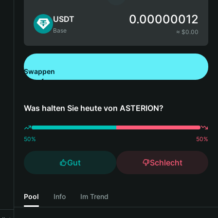
0.00000012
USDT
Base
≈ $
0.00
Swappen
Bitget Wallet herunterladen
Was halten Sie heute von ASTERION?
50
%
50
%
Gut
Schlecht
Pool
Info
Im Trend