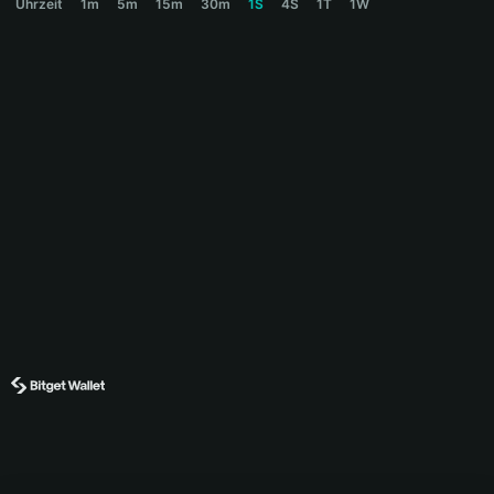
Uhrzeit
1m
5m
15m
30m
1S
4S
1T
1W