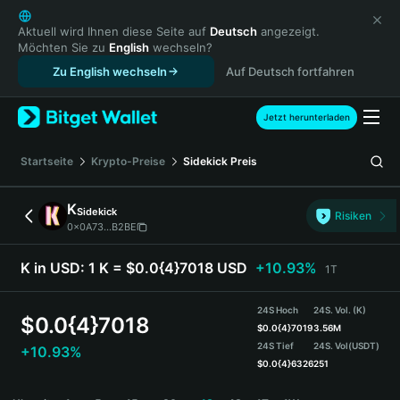
English
日本語
Aktuell wird Ihnen diese Seite auf
Deutsch
angezeigt.
Möchten Sie zu
English
wechseln?
Tiếng Việt
Zu English wechseln
Auf Deutsch fortfahren
Русский
Español (Latinoamérica)
Türkçe
Jetzt herunterladen
Italiano
Français
Startseite
Krypto-Preise
Sidekick
Preis
Deutsch
简体中文
K
Sidekick
Risiken
繁體中文
0x0A73...B2BE
Português (Portugal)
Bahasa Indonesia
K in USD:
1 K = $0.0{4}7018 USD
+10.93%
1T
ภาษาไทย
हिन्दी
24S Hoch
24S. Vol. (K)
$
0.0{4}7018
বাংলা
$
0.0{4}7019
3.56M
24S Tief
24S. Vol
(USDT)
+10.93%
Español
$
0.0{4}6326
251
Português (Brasil)
K Price Chart
Español (Argentina)