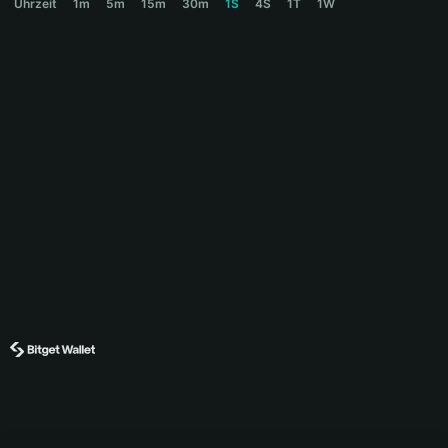
Uhrzeit
1m
5m
15m
30m
1S
4S
1T
1W