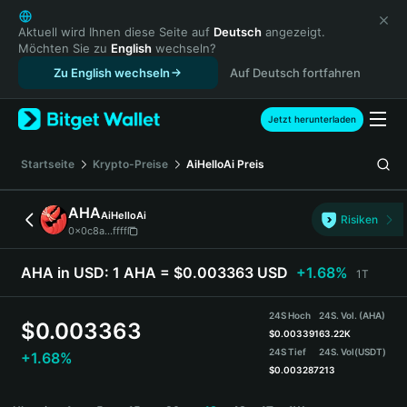
English
日本語
Aktuell wird Ihnen diese Seite auf
Deutsch
angezeigt.
Möchten Sie zu
English
wechseln?
Tiếng Việt
Zu English wechseln
Auf Deutsch fortfahren
Русский
Español (Latinoamérica)
Türkçe
Jetzt herunterladen
Italiano
Français
Startseite
Krypto-Preise
AiHelloAi
Preis
Deutsch
简体中文
AHA
AiHelloAi
Risiken
繁體中文
0x0c8a...ffff
Português (Portugal)
Bahasa Indonesia
AHA in USD:
1 AHA = $0.003363 USD
+1.68%
1T
ภาษาไทย
हिन्दी
24S Hoch
24S. Vol. (AHA)
$
0.003363
বাংলা
$
0.003391
63.22K
24S Tief
24S. Vol
(USDT)
+1.68%
Español
$
0.003287
213
Português (Brasil)
AHA Price Chart
Español (Argentina)