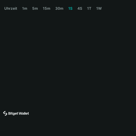
CARROT Price Chart
Uhrzeit
1m
5m
15m
30m
1S
4S
1T
1W