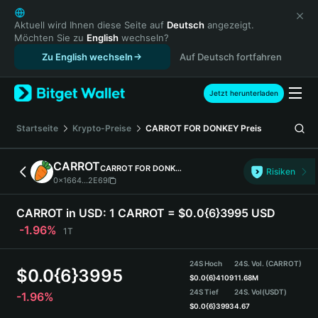
English
日本語
Aktuell wird Ihnen diese Seite auf
Deutsch
angezeigt.
Möchten Sie zu
English
wechseln?
Tiếng Việt
Zu English wechseln
Auf Deutsch fortfahren
Русский
Español (Latinoamérica)
Türkçe
Jetzt herunterladen
Italiano
Français
Startseite
Krypto-Preise
CARROT FOR DONKEY
Preis
Deutsch
简体中文
CARROT
CARROT FOR DONKEY
Risiken
繁體中文
0x1664...2E69
Português (Portugal)
Bahasa Indonesia
CARROT in USD:
1 CARROT = $0.0{6}3995 USD
ภาษาไทย
-1.96%
1T
हिन्दी
বাংলা
24S Hoch
24S. Vol. (CARROT)
$
0.0{6}3995
Español
$
0.0{6}4109
11.68M
24S Tief
24S. Vol
(USDT)
-1.96%
Português (Brasil)
$
0.0{6}3993
4.67
Español (Argentina)