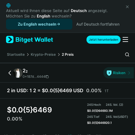
English
日本語
Aktuell wird Ihnen diese Seite auf
Deutsch
angezeigt.
Möchten Sie zu
English
wechseln?
Tiếng Việt
Zu English wechseln
Auf Deutsch fortfahren
Русский
Español (Latinoamérica)
Türkçe
Jetzt herunterladen
Italiano
Français
Startseite
Krypto-Preise
2
Preis
Deutsch
简体中文
2
2
Risiken
繁體中文
0x1B7d...4444
Português (Portugal)
Bahasa Indonesia
2 in USD:
1 2 = $0.0{5}6469 USD
0.00%
1T
ภาษาไทย
हिन्दी
24S Hoch
24S. Vol. (2)
$
0.0{5}6469
বাংলা
$
0.0{5}6469
3.1M
24S Tief
24S. Vol
(USDT)
0.00%
Español
$
0.0{5}6469
20.1
Português (Brasil)
2 Price Chart
Español (Argentina)