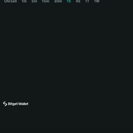
Uhrzeit
1m
5m
15m
30m
1S
4S
1T
1W