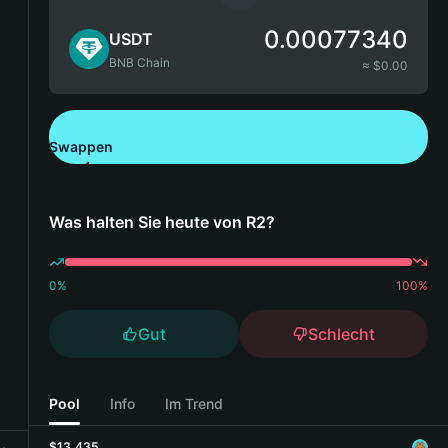
0.00077340
USDT
BNB Chain
≈ $
0.00
Swappen
Bitget Wallet herunterladen
Was halten Sie heute von R2?
0
%
100
%
Gut
Schlecht
Pool
Info
Im Trend
$13,435