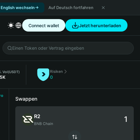
 English wechseln
Auf Deutsch fortfahren
Connect wallet
Jetzt herunterladen
Risiken
. Vol
(USDT)
15K
0
ro
Swappen
R2
BNB Chain