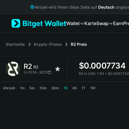
English
Aktuell wird Ihnen diese Seite auf
Deutsch
angeze
日本語
Tiếng Việt
Wallet
Karte
Swap
Earn
Pr
Русский
Español (Latinoamérica)
Türkçe
Italiano
Startseite
Krypto-Preise
R2
Preis
Français
Deutsch
$
0.0007734
R2
简体中文
R2
繁體中文
0x223A...9222
R2 in USD:
1 R2 = $0.000773
Português (Portugal)
R2 Price Chart
Bahasa Indonesia
Uhrzeit
1m
5m
15m
30m
1S
4S
1T
1W
ภาษาไทย
हिन्दी
বাংলা
Español
Português (Brasil)
Español (Argentina)