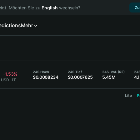
igt. Möchten Sie zu
English
wechseln?
Zu
edictions
Mehr
24S Hoch
24S Tief
24S. Vol. (R2)
24S
-1.53%
$0.0008234
$0.0007625
5.45M
4.
4 USD
1T
Lite
P