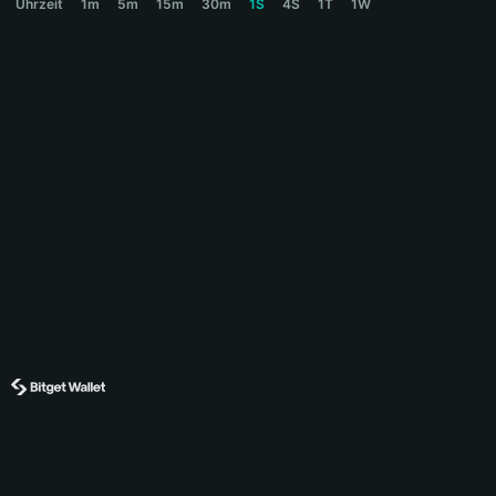
Uhrzeit
1m
5m
15m
30m
1S
4S
1T
1W