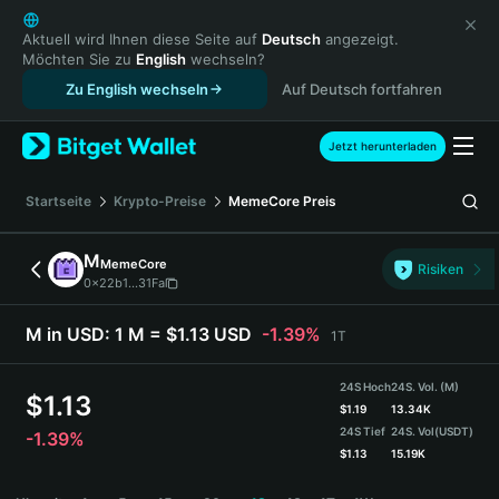
English
日本語
Aktuell wird Ihnen diese Seite auf
Deutsch
angezeigt.
Möchten Sie zu
English
wechseln?
Tiếng Việt
Zu English wechseln
Auf Deutsch fortfahren
Русский
Español (Latinoamérica)
Türkçe
Jetzt herunterladen
Italiano
Français
Startseite
Krypto-Preise
MemeCore
Preis
Deutsch
简体中文
M
MemeCore
Risiken
繁體中文
0x22b1...31Fa
Português (Portugal)
Bahasa Indonesia
M in USD:
1 M = $1.13 USD
-1.39%
1T
ภาษาไทย
हिन्दी
24S Hoch
24S. Vol. (M)
$
1.13
বাংলা
$
1.19
13.34K
24S Tief
24S. Vol
(USDT)
-1.39%
Español
$
1.13
15.19K
Português (Brasil)
M Price Chart
Español (Argentina)