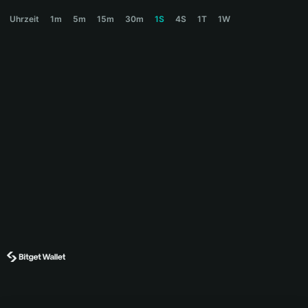
AILINK Price Chart
Uhrzeit
1m
5m
15m
30m
1S
4S
1T
1W