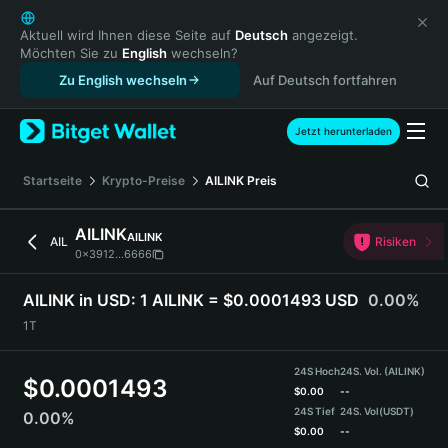
English
日本語
Aktuell wird Ihnen diese Seite auf
Deutsch
angezeigt.
Möchten Sie zu
English
wechseln?
Tiếng Việt
Zu English wechseln
Auf Deutsch fortfahren
Русский
Español (Latinoamérica)
Türkçe
Jetzt herunterladen
Italiano
Français
Startseite
Krypto-Preise
AILINK
Preis
Deutsch
简体中文
AILINK
AILINK
AIL
Risiken
繁體中文
0x3912...6666
Português (Portugal)
Bahasa Indonesia
AILINK in USD:
1 AILINK = $0.0001493 USD
0.00%
ภาษาไทย
1T
हिन्दी
বাংলা
24S Hoch
24S. Vol. (AILINK)
$
0.0001493
Español
$
0.00
--
24S Tief
24S. Vol
(USDT)
0.00%
Português (Brasil)
$
0.00
--
Español (Argentina)