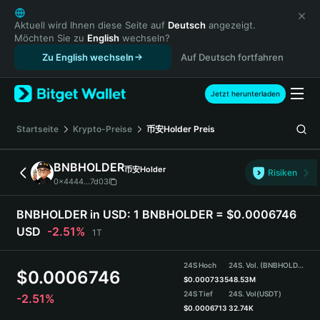
English
日本語
Aktuell wird Ihnen diese Seite auf
Deutsch
angezeigt.
Möchten Sie zu
English
wechseln?
Tiếng Việt
Zu English wechseln
Auf Deutsch fortfahren
Русский
Español (Latinoamérica)
Türkçe
Jetzt herunterladen
Italiano
Français
Startseite
Krypto-Preise
币安Holder
Preis
Deutsch
简体中文
BNBHOLDER
币安Holder
Risiken
繁體中文
0x4444...7d03
Português (Portugal)
Bahasa Indonesia
BNBHOLDER in USD:
1 BNBHOLDER = $0.0006746
ภาษาไทย
USD
-2.51%
1T
हिन्दी
বাংলা
24S Hoch
24S. Vol. (BNBHOLDER)
$
0.0006746
Español
$
0.0007335
48.53M
24S Tief
24S. Vol
(USDT)
-2.51%
Português (Brasil)
$
0.0006713
32.74K
Español (Argentina)