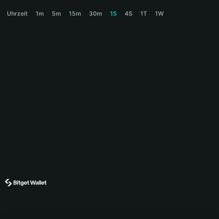
BNBHOLDER Price Chart
Uhrzeit
1m
5m
15m
30m
1S
4S
1T
1W