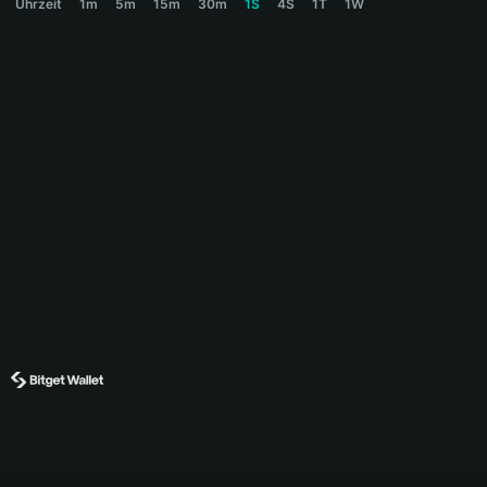
Uhrzeit
1m
5m
15m
30m
1S
4S
1T
1W