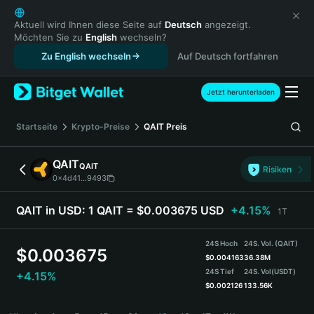
English
日本語
Aktuell wird Ihnen diese Seite auf
Deutsch
angezeigt.
Möchten Sie zu
English
wechseln?
Tiếng Việt
Zu English wechseln
Auf Deutsch fortfahren
Русский
Español (Latinoamérica)
Türkçe
Jetzt herunterladen
Italiano
Français
Startseite
Krypto-Preise
QAIT
Preis
Deutsch
简体中文
QAIT
QAIT
Risiken
繁體中文
0x4d41...9493
Português (Portugal)
Bahasa Indonesia
QAIT in USD:
1 QAIT = $0.003675 USD
+4.15%
1T
ภาษาไทย
हिन्दी
24S Hoch
24S. Vol. (QAIT)
$
0.003675
বাংলা
$
0.004163
36.38M
24S Tief
24S. Vol
(USDT)
+4.15%
Español
$
0.002126
133.56K
Português (Brasil)
QAIT Price Chart
Español (Argentina)