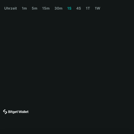
MUBARAK Price Chart
Uhrzeit
1m
5m
15m
30m
1S
4S
1T
1W