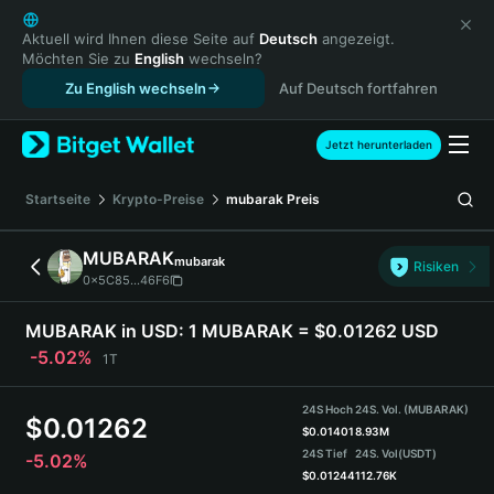
English
日本語
Aktuell wird Ihnen diese Seite auf
Deutsch
angezeigt.
Möchten Sie zu
English
wechseln?
Tiếng Việt
Zu English wechseln
Auf Deutsch fortfahren
Русский
Español (Latinoamérica)
Türkçe
Jetzt herunterladen
Italiano
Français
Startseite
Krypto-Preise
mubarak
Preis
Deutsch
简体中文
MUBARAK
mubarak
Risiken
繁體中文
0x5C85...46F6
Português (Portugal)
Bahasa Indonesia
MUBARAK in USD:
1 MUBARAK = $0.01262 USD
ภาษาไทย
-5.02%
1T
हिन्दी
বাংলা
24S Hoch
24S. Vol. (MUBARAK)
$
0.01262
Español
$
0.01401
8.93M
24S Tief
24S. Vol
(USDT)
-5.02%
Português (Brasil)
$
0.01244
112.76K
Español (Argentina)