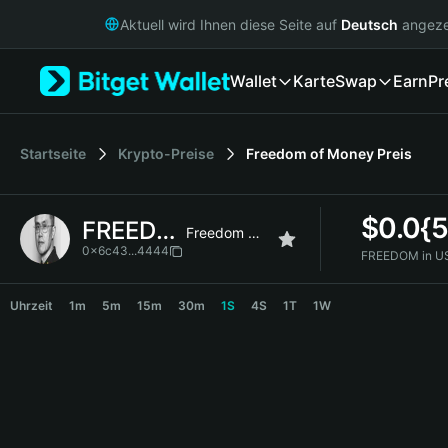
English
Aktuell wird Ihnen diese Seite auf
Deutsch
angeze
日本語
Tiếng Việt
Wallet
Karte
Swap
Earn
Pr
Русский
Español (Latinoamérica)
Türkçe
Italiano
Startseite
Krypto-Preise
Freedom of Money
Preis
Français
Deutsch
$
0.0{
FREEDOM
简体中文
Freedom of Money
繁體中文
0x6c43...4444
FREEDOM in U
Português (Portugal)
FREEDOM Price Chart
Bahasa Indonesia
Uhrzeit
1m
5m
15m
30m
1S
4S
1T
1W
ภาษาไทย
हिन्दी
বাংলা
Español
Português (Brasil)
Español (Argentina)