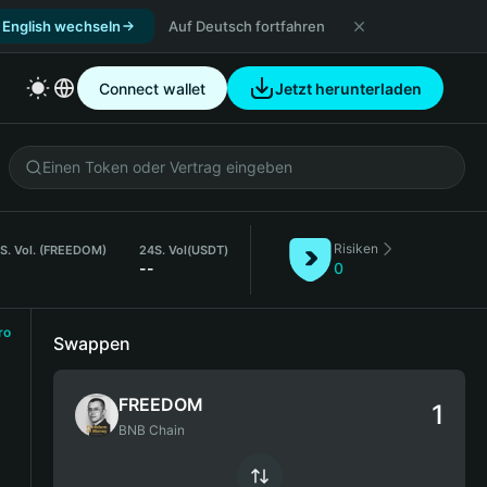
 English wechseln
Auf Deutsch fortfahren
Connect wallet
Jetzt herunterladen
Risiken
S. Vol. (FREEDOM)
24S. Vol
(USDT)
--
0
ro
Swappen
FREEDOM
BNB Chain