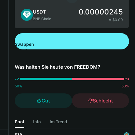
0.00000245
USDT
BNB Chain
≈ $
0.00
Swappen
Bitget Wallet herunterladen
Was halten Sie heute von FREEDOM?
50
%
50
%
Gut
Schlecht
Pool
Info
Im Trend
$39