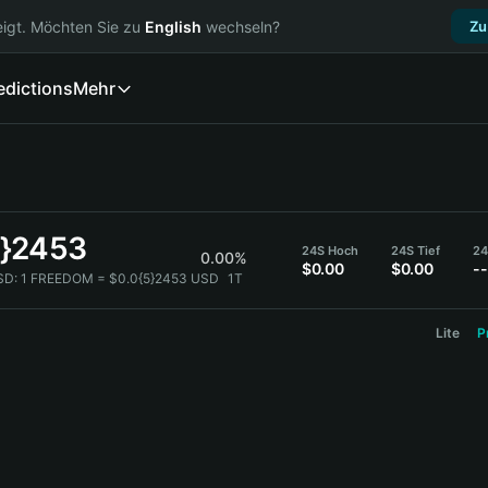
igt. Möchten Sie zu
English
wechseln?
Zu
edictions
Mehr
5}2453
24S Hoch
24S Tief
24
0.00%
$0.00
$0.00
--
SD:
1 FREEDOM = $0.0{5}2453 USD
1T
Lite
P