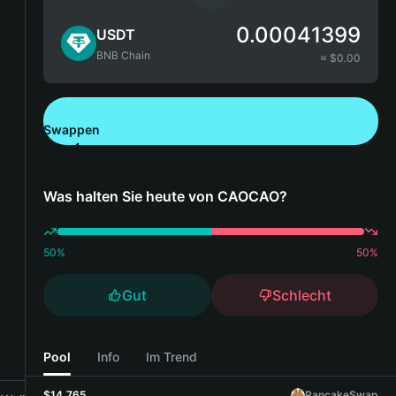
0.00041399
USDT
BNB Chain
≈ $
0.00
Swappen
Bitget Wallet herunterladen
Was halten Sie heute von CAOCAO?
50
%
50
%
Gut
Schlecht
Pool
Info
Im Trend
$14,765
PancakeSwap