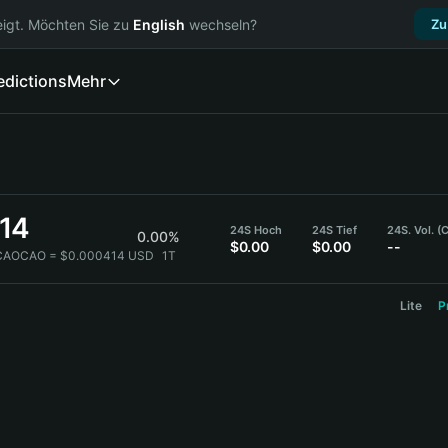
igt. Möchten Sie zu
English
wechseln?
Zu
edictions
Mehr
14
24S Hoch
24S Tief
24S. Vol. 
0.00%
$0.00
$0.00
--
CAOCAO = $0.000414 USD
1T
Lite
P