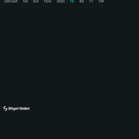
Uhrzeit
1m
5m
15m
30m
1S
4S
1T
1W