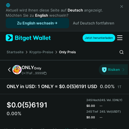
English
日本語
Aktuell wird Ihnen diese Seite auf
Deutsch
angezeigt.
Möchten Sie zu
English
wechseln?
Tiếng Việt
Zu English wechseln
Auf Deutsch fortfahren
Русский
Español (Latinoamérica)
Türkçe
Jetzt herunterladen
Italiano
Français
Startseite
Krypto-Preise
Only
Preis
Deutsch
简体中文
ONLY
Only
Risiken
繁體中文
0x7FaF...9999
Português (Portugal)
Bahasa Indonesia
ONLY in USD:
1 ONLY = $0.0{5}6191 USD
0.00%
1T
ภาษาไทย
हिन्दी
24S Hoch
24S. Vol. (ONLY)
$
0.0{5}6191
বাংলা
$
0.00
--
24S Tief
24S. Vol
(USDT)
0.00%
Español
$
0.00
--
Português (Brasil)
ONLY Price Chart
Español (Argentina)