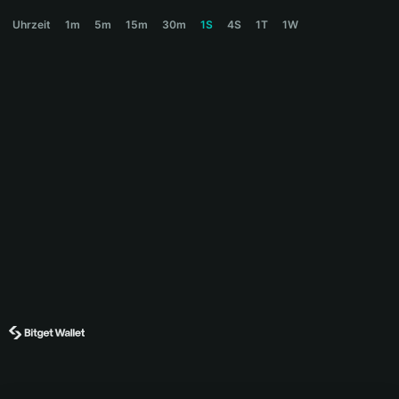
SPACE Price Chart
Uhrzeit
1m
5m
15m
30m
1S
4S
1T
1W