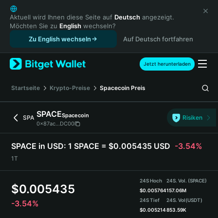
English
日本語
Aktuell wird Ihnen diese Seite auf
Deutsch
angezeigt.
Möchten Sie zu
English
wechseln?
Tiếng Việt
Zu English wechseln
Auf Deutsch fortfahren
Русский
Español (Latinoamérica)
Türkçe
Jetzt herunterladen
Italiano
Français
Startseite
Krypto-Preise
Spacecoin
Preis
Deutsch
简体中文
SPACE
Spacecoin
SPA
Risiken
繁體中文
0x87ac...DC00
Português (Portugal)
Bahasa Indonesia
SPACE in USD:
1 SPACE = $0.005435 USD
-3.54%
ภาษาไทย
1T
हिन्दी
বাংলা
24S Hoch
24S. Vol. (SPACE)
$
0.005435
Español
$
0.005764
157.06M
24S Tief
24S. Vol
(USDT)
-3.54%
Português (Brasil)
$
0.005214
853.59K
Español (Argentina)