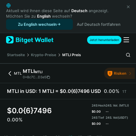
English
日本語
Aktuell wird Ihnen diese Seite auf
Deutsch
angezeigt.
Möchten Sie zu
English
wechseln?
Tiếng Việt
Zu English wechseln
Auf Deutsch fortfahren
Русский
Español (Latinoamérica)
Türkçe
Jetzt herunterladen
Italiano
Français
Startseite
Krypto-Preise
MTLI
Preis
Deutsch
简体中文
MTLI
MTLI
MTL
Risiken
繁體中文
0x8c7C...D3e5
Português (Portugal)
Bahasa Indonesia
MTLI in USD:
1 MTLI = $0.0{6}7496 USD
0.00%
1T
ภาษาไทย
हिन्दी
24S Hoch
24S. Vol. (MTLI)
$
0.0{6}7496
বাংলা
$
0.00
--
24S Tief
24S. Vol
(USDT)
0.00%
Español
$
0.00
--
Português (Brasil)
MTLI Price Chart
Español (Argentina)