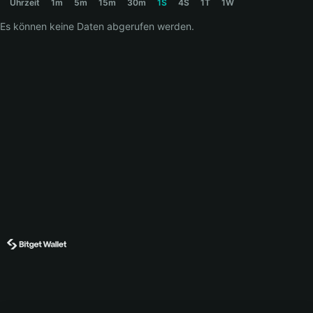
Uhrzeit
1m
5m
15m
30m
1S
4S
1T
1W
Es können keine Daten abgerufen werden.