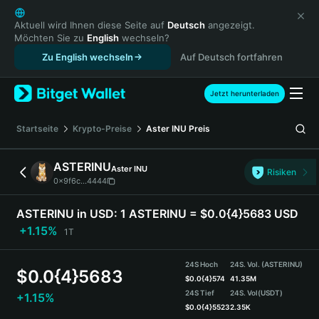
English
日本語
Aktuell wird Ihnen diese Seite auf
Deutsch
angezeigt.
Möchten Sie zu
English
wechseln?
Tiếng Việt
Zu English wechseln
Auf Deutsch fortfahren
Русский
Español (Latinoamérica)
Türkçe
Jetzt herunterladen
Italiano
Français
Startseite
Krypto-Preise
Aster INU
Preis
Deutsch
简体中文
ASTERINU
Aster INU
Risiken
繁體中文
0x9f6c...4444
Português (Portugal)
Bahasa Indonesia
ASTERINU in USD:
1 ASTERINU = $0.0{4}5683 USD
ภาษาไทย
+1.15%
1T
हिन्दी
বাংলা
24S Hoch
24S. Vol. (ASTERINU)
$
0.0{4}5683
Español
$
0.0{4}574
41.35M
24S Tief
24S. Vol
(USDT)
+1.15%
Português (Brasil)
$
0.0{4}5523
2.35K
Español (Argentina)