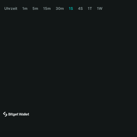
ASTERINU Price Chart
Uhrzeit
1m
5m
15m
30m
1S
4S
1T
1W