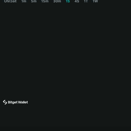
Uhrzeit
1m
5m
15m
30m
1S
4S
1T
1W