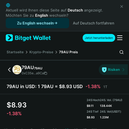
English
日本語
Aktuell wird Ihnen diese Seite auf
Deutsch
angezeigt.
Möchten Sie zu
English
wechseln?
Tiếng Việt
Zu English wechseln
Auf Deutsch fortfahren
Русский
Español (Latinoamérica)
Türkçe
Jetzt herunterladen
Italiano
Français
Startseite
Krypto-Preise
79AU
Preis
Deutsch
简体中文
79AU
79AU
Risiken
繁體中文
0xC35e...a9Ca
Português (Portugal)
Bahasa Indonesia
79AU in USD:
1 79AU = $8.93 USD
-1.38%
1T
ภาษาไทย
हिन्दी
24S Hoch
24S. Vol. (79AU)
$
8.93
বাংলা
$
9.11
138.44K
24S Tief
24S. Vol
(USDT)
-1.38%
Español
$
8.93
1.23M
Português (Brasil)
79AU Price Chart
Español (Argentina)